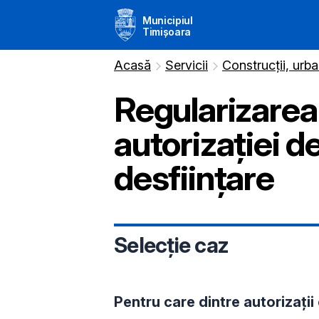
Municipiul
Timișoara
Acasă
Servicii
Construcții, urba
Regularizarea
autorizației d
desființare
Selecție caz
Pentru care dintre autorizați