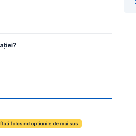
ației?
aflați folosind opțiunile de mai sus