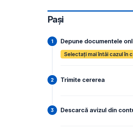
Pași
Depune documentele onl
Selectați mai întâi cazul în 
Trimite cererea
Descarcă avizul din cont