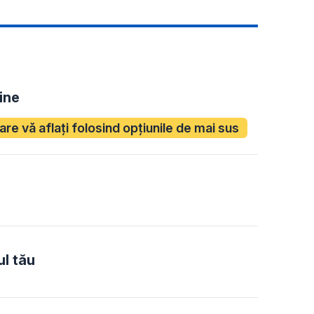
ine
care vă aflați folosind opțiunile de mai sus
ul tău