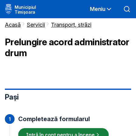
Municipiul
Meniu
Timișoara
Acasă
Servicii
Transport, străzi
Prelungire acord administrator
drum
Pași
Completează formularul
Intră în cont pentru a începe