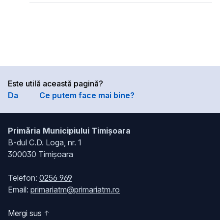
Este utilă această pagină?
Da
Ce putem face mai bine?
Primăria Municipiului Timișoara
B-dul C.D. Loga, nr. 1
300030 Timișoara
Telefon:
0256 969
Email:
primariatm@primariatm.ro
Mergi sus