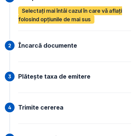
Selectați mai întâi cazul în care vă aflați
folosind opțiunile de mai sus
Încarcă documente
Plătește taxa de emitere
Trimite cererea