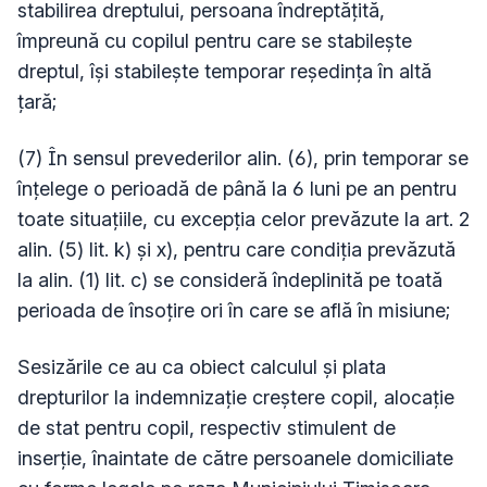
stabilirea dreptului, persoana îndreptăţită,
împreună cu copilul pentru care se stabileşte
dreptul, îşi stabileşte temporar reşedinţa în altă
ţară;
(7) În sensul prevederilor alin. (6), prin temporar se
înţelege o perioadă de până la 6 luni pe an pentru
toate situaţiile, cu excepţia celor prevăzute la art. 2
alin. (5) lit. k) şi x), pentru care condiţia prevăzută
la alin. (1) lit. c) se consideră îndeplinită pe toată
perioada de însoţire ori în care se află în misiune;
Sesizările ce au ca obiect calculul şi plata
drepturilor la indemnizaţie creştere copil, alocaţie
de stat pentru copil, respectiv stimulent de
inserţie, înaintate de către persoanele domiciliate