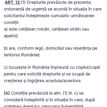
ART. 12
(1) Drepturile prevăzute de prezenta
ordonanţă de urgenţă se acordă în situaţia în care
solicitantul îndeplineşte cumulativ următoarele
condiţii:
a) este cetăţean român, cetăţean străin sau
apatrid,
b) are, conform legii, domiciliul sau reşedinţa pe
teritoriul României;
c) locuieşte în România împreună cu copilul/copiii
pentru care solicită drepturile şi se ocupă de
creşterea şi îngrijirea acestuia/acestora.
(6)
Condiţia prevăzută la alin. (1) lit. c) se
consideră îndeplinită şi în situaţia în care, după
stabilirea dreptului, persoana îndreptăţită,