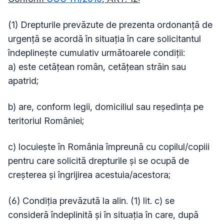
(1) Drepturile prevăzute de prezenta ordonanţă de
urgenţă se acordă în situaţia în care solicitantul
îndeplineşte cumulativ următoarele condiţii:
a) este cetăţean român, cetăţean străin sau
apatrid;
b) are, conform legii, domiciliul sau reşedinţa pe
teritoriul României;
c) locuieşte în România împreună cu copilul/copiii
pentru care solicită drepturile şi se ocupă de
creşterea şi îngrijirea acestuia/acestora;
(6) Condiţia prevăzută la alin. (1) lit. c) se
consideră îndeplinită şi în situaţia în care, după