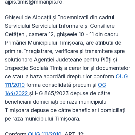
ajpis.timis@mmanpis.ro
.
Ghișeul de Alocaţii şi Indemnizaţii din cadrul
Serviciului Serviciului Informare și Consiliere
Cetățeni, camera 12, ghișeele 10 - 11 din cadrul
Primăriei Municipiului Timișoara, are atribuţii de
primire, înregistrare, verificare şi transmitere spre
soluţionare Agenției Județeane pentru Plăți și
Inspecție Socială Timiș a cererilor şi documentelor
ce stau la baza acordării drepturilor conform
OUG
111/2010
forma consolidată precum și
OG
164/2022
și HG 865/2023 depuse de către
beneficiarii domiciliaţi pe raza municipiului
Timișoara depuse de către beneficiarii domiciliaţi
pe raza municipiului Timișoara.
Conform
OUG 111/2010
, ART. 12: