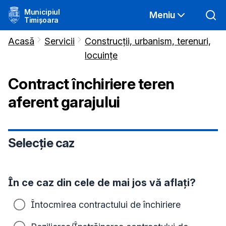
Municipiul
Meniu
Timișoara
Acasă
Servicii
Construcții, urbanism, terenuri,
locuințe
Contract închiriere teren
aferent garajului
Selecție caz
În ce caz din cele de mai jos vă aflați?
Întocmirea contractului de închiriere