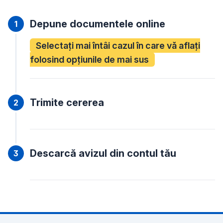
Depune documentele online
Selectați mai întâi cazul în care vă aflați
folosind opțiunile de mai sus
Trimite cererea
Descarcă avizul din contul tău