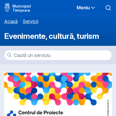
Municipiul
Meniu
Timișoara
Acasă
Servicii
Evenimente, cultură, turism