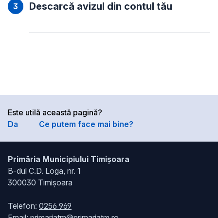
Descarcă avizul din contul tău
Este utilă această pagină?
Da
Ce putem face mai bine?
Primăria Municipiului Timișoara
B-dul C.D. Loga, nr. 1
300030 Timișoara
Telefon:
0256 969
Email:
primariatm@primariatm.ro