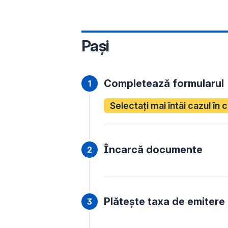
Pași
Completează formularul
Selectați mai întâi cazul în 
Încarcă documente
Plătește taxa de emitere