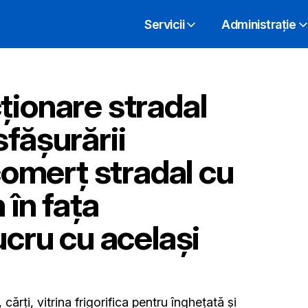
Servicii
Administrație
ţionare stradal
făşurării
 comerţ stradal cu
 în faţa
ucru cu același
 cărți, vitrina frigorifica pentru înghețată și