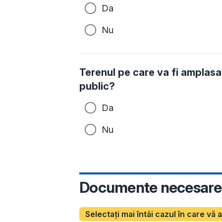
Da
Nu
Terenul pe care va fi amplasa
public?
Da
Nu
Documente necesare
Selectați mai întâi cazul în care vă 