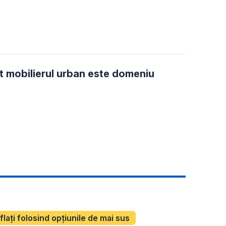
t mobilierul urban este domeniu
aflați folosind opțiunile de mai sus