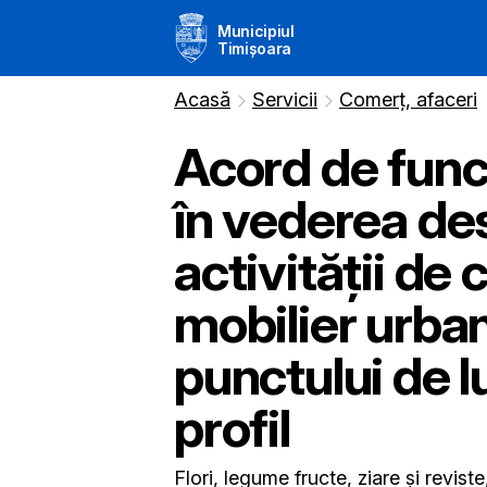
Municipiul
Timișoara
Acasă
Servicii
Comerț, afaceri
Acord de func
în vederea des
activităţii de
mobilier urban
punctului de l
profil
Flori, legume fructe, ziare și reviste,