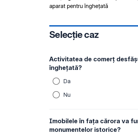
aparat pentru înghețată
Selecție caz
Activitatea de comerț desfăș
înghețată?
Da
Nu
Imobilele în faţa cărora va fu
monumentelor istorice?