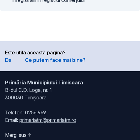
înregistrării în registrul comerțului
Este utilă această pagină?
Da
Ce putem face mai bine?
Primăria Municipiului Timișoara
B-dul C.D. Loga, nr. 1
300030 Timișoara
Telefon:
0256 969
Email:
primariatm@primariatm.ro
Mergi sus