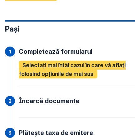
Pași
Completează formularul
Selectați mai întâi cazul în care vă aflați
folosind opțiunile de mai sus
Încarcă documente
Plătește taxa de emitere