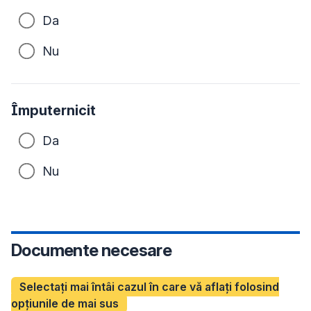
Da
Nu
Împuternicit
Da
Nu
Documente necesare
Selectați mai întâi cazul în care vă aflați folosind
opțiunile de mai sus