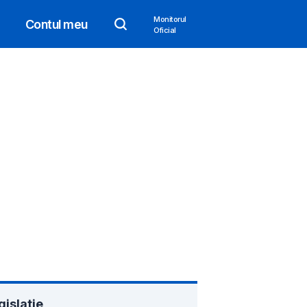
Monitorul
Contul meu
Oficial
gislație