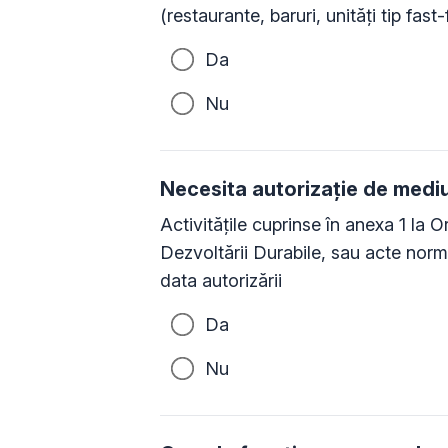
(restaurante, baruri, unităţi tip fast-
Da
Nu
Necesita autorizație de medi
Activităţile cuprinse în anexa 1 la O
Dezvoltării Durabile, sau acte norma
data autorizării
Da
Nu