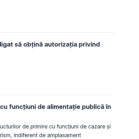
gat să obțină autorizația privind
 cu funcţiuni de alimentaţie publică în
ructurilor de primire cu funcţiuni de cazare şi
urism, indiferent de amplasament