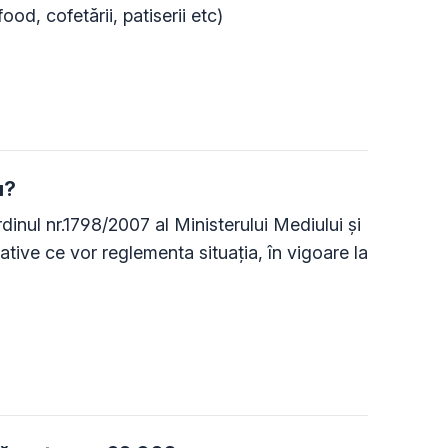
food, cofetării, patiserii etc)
u?
rdinul nr.1798/2007 al Ministerului Mediului şi
tive ce vor reglementa situaţia, în vigoare la