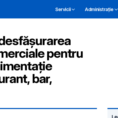
Servicii
Administrație
 desfășurarea
omerciale pentru
alimentație
urant, bar,
Le