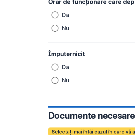
Orar de funcționare care de
Da
Nu
Împuternicit
Da
Nu
Documente necesare
Selectați mai întâi cazul în care vă 