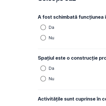
A fost schimbată funcțiunea i
Da
Nu
Spațiul este o construcție pr
Da
Nu
Activitățile sunt cuprinse în