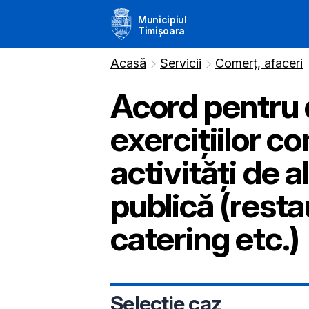
Municipiul
Timișoara
Acasă
Servicii
Comerț, afaceri
Acord pentru
exercițiilor c
activități de 
publică (resta
catering etc.)
Selecție caz