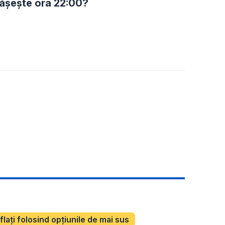
pășește ora 22:00?
aflați folosind opțiunile de mai sus