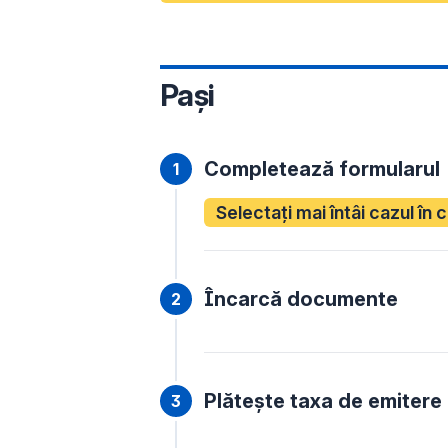
Pași
Completează formularul
Selectați mai întâi cazul în 
Încarcă documente
Plătește taxa de emitere