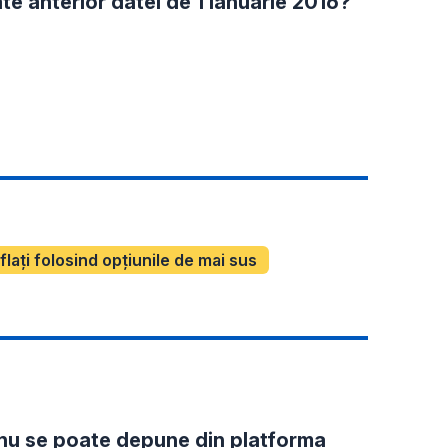
te anterior datei de 1 ianuarie 2016?
aflați folosind opțiunile de mai sus
nu se poate depune din platforma