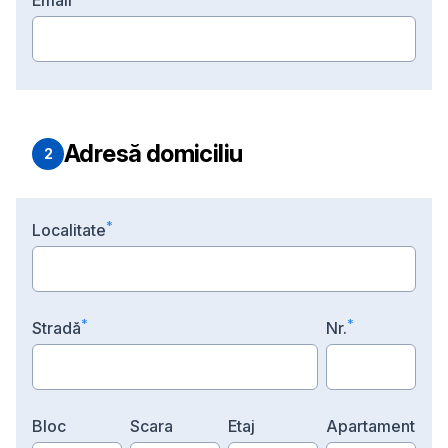
E
mail
Adresă domiciliu
2
*
L
ocalitate
*
*
S
tradă
N
r.
B
loc
S
cara
E
taj
A
partament