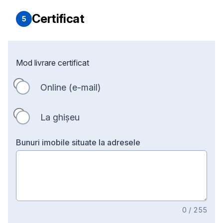
Certificat
5
Mod livrare certificat
Online (e-mail)
La ghișeu
B
unuri imobile situate la adresele
0
/
255