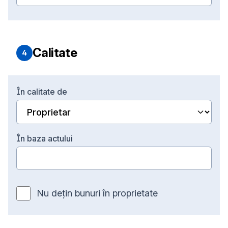
Calitate
4
Î
n calitate de
Î
n baza actului
Nu dețin bunuri în proprietate