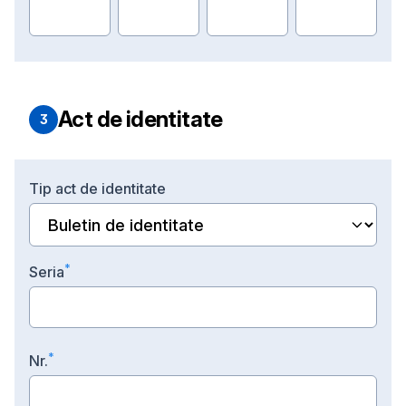
Act de identitate
3
T
ip act de identitate
*
S
eria
*
N
r.