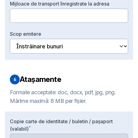
M
ijloace de transport înregistrate la adresa
S
cop emitere
Atașamente
6
Formate acceptate: doc, docx, pdf, jpg, png.
Mărime maximă: 8 MB per fișier.
C
opie carte de identitate / buletin / pașaport
*
(valabil)