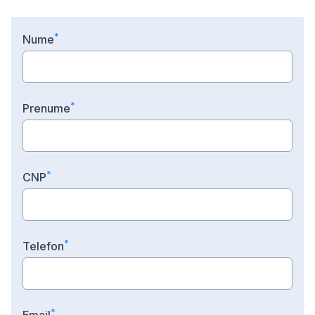
*
N
ume
*
P
renume
*
C
NP
*
T
elefon
*