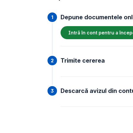
Depune documentele onl
Intră în cont pentru a înce
Trimite cererea
Descarcă avizul din cont